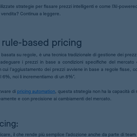
utilizzate strategie per fissare prezzi intelligenti e come l’AI-powere
 di vendita? Continua a leggere.
l rule-based pricing
 basata su regole, è una tecnica tradizionale di gestione dei prezzi
er adeguare i prezzi in base a condizioni specifiche del mercato 
in cui l'aggiustamento dei prezzi avviene in base a regole fisse, 
 6%, noi li incrementiamo di un 8%".
ftware di
pricing automation
, questa strategia non ha la capacità di 
neamente e con precisione ai cambiamenti del mercato.
cing:
icare, il che rende più semplice l’adozione anche da parte di team