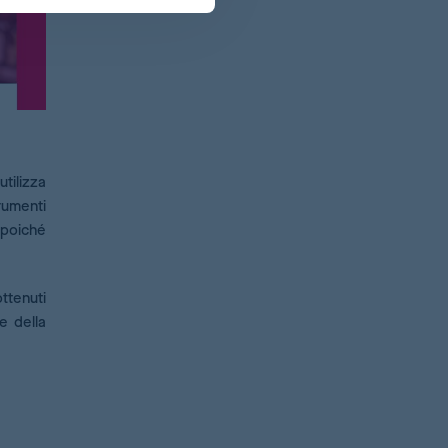
utilizza
trumenti
 poiché
ottenuti
e della