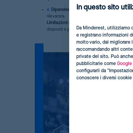
In questo sito util
Dipendenza dalla supervisione umana
: r
rilevanza.
Limitazioni nella massimizzazione dei ricavi
Da Minderest, utilizziamo c
disposti a pagare per un prodotto.
e registrano informazioni 
molto vario, dal migliorare
raccomandando altri contenu
private del sito. Può anche
pubblicitarie come
Google
configurarli da "Impostazioni
conoscere i diversi cookie 