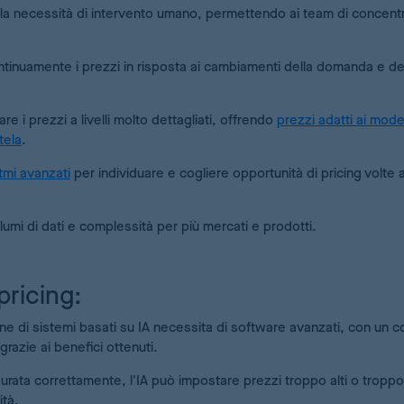
o la necessità di intervento umano, permettendo ai team di concentr
ntinuamente i prezzi in risposta ai cambiamenti della domanda e de
e i prezzi a livelli molto dettagliati, offrendo
prezzi adatti ai model
tela
.
tmi avanzati
per individuare e cogliere opportunità di pricing volte 
olumi di dati e complessità per più mercati e prodotti.
pricing:
ne di sistemi basati su IA necessita di software avanzati, con un c
grazie ai benefici ottenuti.
urata correttamente, l'IA può impostare prezzi troppo alti o troppo
ità.