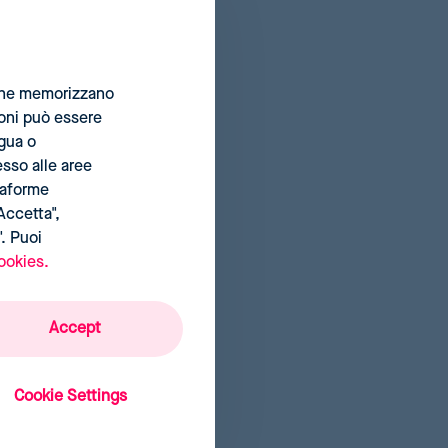
rne la
i che memorizzano
ioni può essere
ngua o
esso alle aree
ttaforme
Accetta",
". Puoi
ookies.
Accept
Cookie Settings