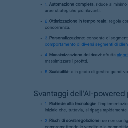
Automazione completa
: riduce al minim
aree strategiche più rilevanti.
Ottimizzazione in tempo reale
: regola co
concorrenza.
Personalizzazione
: consente di segmentar
comportamento di diversi segmenti di clien
Massimizzazione dei ricavi
: sfrutta
algori
massimizzare i profitti.
Scalabilità
: è in grado di gestire grandi v
Svantaggi dell’AI-powered 
Richiede alta tecnologia
: l'implementazio
iniziale che, tuttavia, si ripaga rapidamente 
Rischi di sovraregolazione
: se non config
compromettendo le vendite e la competitiv