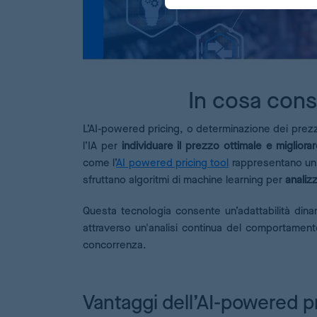
In cosa cons
L’AI-powered pricing, o determinazione dei prezzi 
l’IA per
individuare il prezzo ottimale e migliora
come l’
AI powered pricing tool
rappresentano un 
sfruttano algoritmi di machine learning per
analiz
Questa tecnologia consente un’adattabilità din
attraverso un'analisi continua del comportamento
concorrenza.
Vantaggi dell’AI-powered p