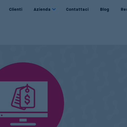
Clienti
Azienda
Contattaci
Blog
Re
Dynamic Pricing
Chi siamo
Determinazione dei prezzi basata su regole e
Chi siamo noi
obiettivi
Partners
Price Management
I nostri partner
Gestione completa del ciclo di vita del prezzo
Join Us
Price Optimization
Be part of Reactev
Massimizzazione di vendite e profitti mediante
AI
Promotion Optimization
Progettazione di promozioni redditizie e di
successo
Price Strategy Simulation