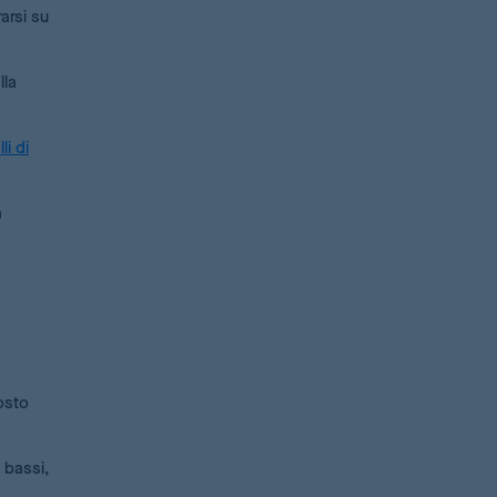
arsi su
lla
li di
a
osto
 bassi,