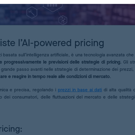
iste l’AI-powered pricing
basata sull’intelligenza artificiale, è una tecnologia avanzata che 
re progressivamente le previsioni delle strategie di pricing
. Gli s
grande passo avanti nelle strategie di determinazione dei prezzi,
zare e reagire in tempo reale alle condizioni di mercato
.
amica e precisa, regolando i
prezzi in base ai dati
di alta qualità 
 dei consumatori, delle fluttuazioni del mercato e delle strategi
ricing: