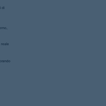
 di
erno,
 reale
iorando