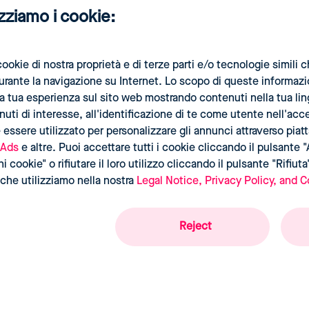
izziamo i cookie:
ichiede un monitoraggio costante per aggiornare le regole e garanti
: non è in grado di identificare il prezzo massimo che i clienti sono
ookie di nostra proprietà e di terze parti e/o tecnologie simil
durante la navigazione su Internet. Lo scopo di queste informaz
 la tua esperienza sul sito web mostrando contenuti nella tua li
ti di interesse, all'identificazione di te come utente nell'acc
 essere utilizzato per personalizzare gli annunci attraverso pia
 Ads
e altre. Puoi accettare tutti i cookie cliccando il pulsante "
 cookie" o rifiutare il loro utilizzo cliccando il pulsante "Rifiuta
che utilizziamo nella nostra
Legal Notice, Privacy Policy, and C
Reject