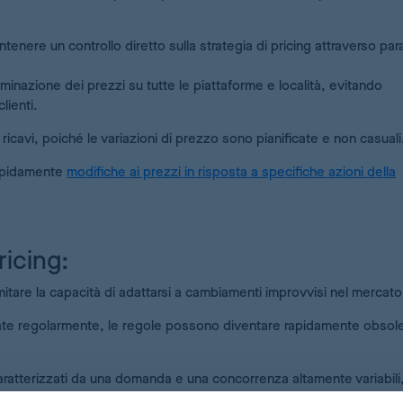
tenere un controllo diretto sulla strategia di pricing attraverso par
rminazione dei prezzi su tutte le piattaforme e località, evitando
lienti.
 ricavi, poiché le variazioni di prezzo sono pianificate e non casuali
rapidamente
modifiche ai prezzi in risposta a specifiche azioni della
ricing:
mitare la capacità di adattarsi a cambiamenti improvvisi nel mercato
te regolarmente, le regole possono diventare rapidamente obsole
 caratterizzati da una domanda e una concorrenza altamente variabili
o.