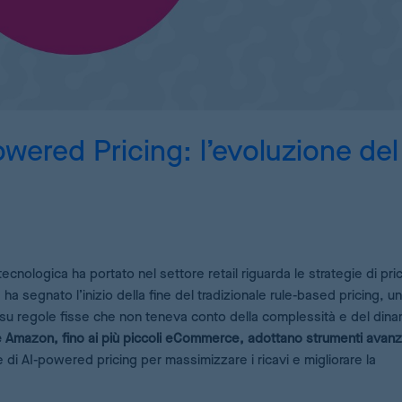
Simulazione di strategie con AI
Pricing Analytics
Dashboard di KPI di pricing
Demand Forecasting
owered Pricing: l’evoluzione del
Calcolo dello stock ottimale per i tuoi prodotti
AI Pricing Engine
Deep Learning per stime precise
tecnologica ha portato nel settore retail riguarda le strategie di pri
e ha segnato l’inizio della fine del tradizionale rule-based pricing, un
 su regole fisse che non teneva conto della complessità e del din
 Amazon, fino ai più piccoli eCommerce, adottano strumenti avanz
di AI-powered pricing per massimizzare i ricavi e migliorare la