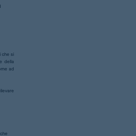
d
 che si
e della
come ad
rilevare
 che