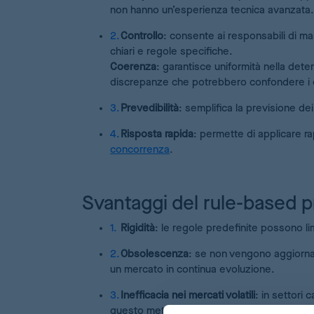
non hanno un’esperienza tecnica avanzata.
Controllo
: consente ai responsabili di man
chiari e regole specifiche.
Coerenza
: garantisce uniformità nella dete
discrepanze che potrebbero confondere i c
Prevedibilità
: semplifica la previsione dei
Risposta rapida
: permette di applicare 
concorrenza
.
Svantaggi del rule-based p
Rigidità
: le regole predefinite possono li
Obsolescenza
: se non vengono aggiorna
un mercato in continua evoluzione.
Inefficacia nei mercati volatili
: in settori
questo metodo può risultare troppo static