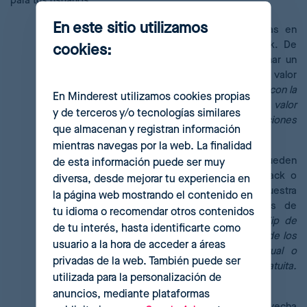
para tus usuarios.
En este sitio utilizamos
Exclusive price bundling:
estrategias centradas en
vender productos únicamente a través de pack. De
cookies:
esta forma se obliga a los usuarios a seleccionar un
complejo de mayor valor, asegurando así un valor
medio del ticket superior.
Tip de uso: compárate con la
En Minderest utilizamos cookies propias
competencia para que los usuarios perciban el valor
y de terceros y/o tecnologías similares
monetario de comprar tu pack frente a otras opciones
que almacenan y registran información
del mercado.
mientras navegas por la web. La finalidad
Price bundling mix:
productos que se pueden
de esta información puede ser muy
comprar tanto de forma individual como por pack o
diversa, desde mejorar tu experiencia en
lotes de distintas unidades. En este caso, se muestra
la página web mostrando el contenido en
directamente al usuario las distintas opciones de
tu idioma o recomendar otros contenidos
compra por número de unidades en el pack.
Tip de
de tu interés, hasta identificarte como
uso: destaca el beneficio obtenido en cada uno de los
usuario a la hora de acceder a áreas
distintos packs, en forma de ahorro porcentual o
privadas de la web. También puede ser
monetario, o incluso con el valor de una unidad gratuita.
utilizada para la personalización de
¡Impacta a tus clientes!
anuncios, mediante plataformas
Optimización de ofertas cross selling
. Aprovecha