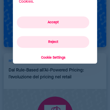
Cookies.
Accept
Reject
Cookie Settings
INTELLIGENZA ARTIFICIALE
Dal Rule-Based all’AI-Powered Pricing:
l’evoluzione del pricing nel retail