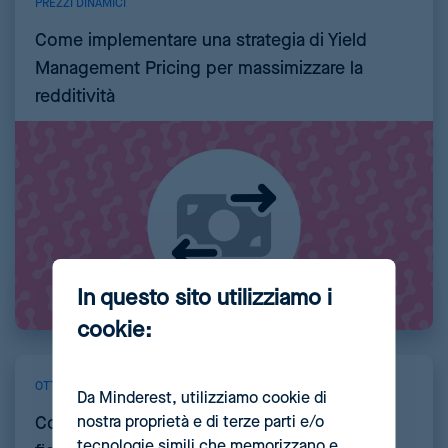
PREZZI DINAMICI
Come implementare una strategia di Yield
Management Pricing per massimizzare la
redditività
In questo sito utilizziamo i
cookie:
OTTIMIZZAZIONE DEI PREZZI
Da Minderest, utilizziamo cookie di
nostra proprietà e di terze parti e/o
Cos’è il loyalty pricing e come applicarlo per
tecnologie simili che memorizzano e