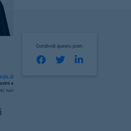
Condividi questo post:
tegie di
assimi e
i tuoi
i