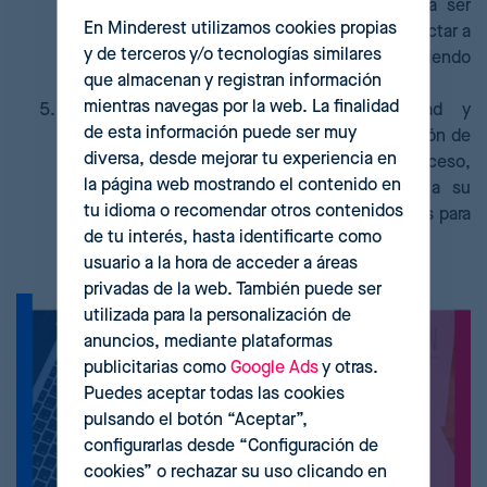
gadgets concebidos casi exclusivamente para ser
En Minderest utilizamos cookies propias
utilizados electrónicamente terminará por conectar a
y de terceros y/o tecnologías similares
las personas con los retailers online, permitiendo
que almacenan y registran información
lecturas de datos y recomendaciones a la carta.
mientras navegas por la web. La finalidad
Democratización de los datos.
Seguridad y
de esta información puede ser muy
privacidad irán de la mano en la democratización de
diversa, desde mejorar tu experiencia en
los datos en lo que al usuario se refiere. Acceso,
la página web mostrando el contenido en
revocación y más transparencia en cuanto a su
tu idioma o recomendar otros contenidos
utilización por parte de las marcas serán claves para
de tu interés, hasta identificarte como
los consumidores en 2022.
usuario a la hora de acceder a áreas
privadas de la web. También puede ser
utilizada para la personalización de
anuncios, mediante plataformas
publicitarias como
Google Ads
y otras.
Puedes aceptar todas las cookies
pulsando el botón “Aceptar”,
configurarlas desde “Configuración de
cookies” o rechazar su uso clicando en