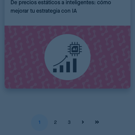
De precios estáticos a inteligentes: cómo
mejorar tu estrategia con IA
Páginas
1
2
3