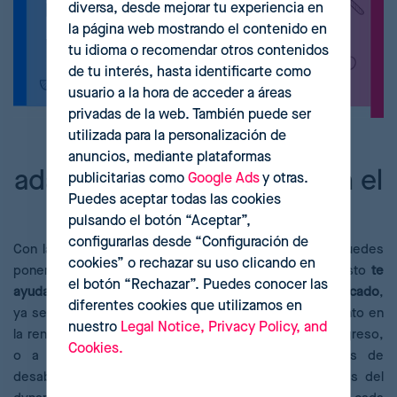
diversa, desde mejorar tu experiencia en
la página web mostrando el contenido en
tu idioma o recomendar otros contenidos
de tu interés, hasta identificarte como
usuario a la hora de acceder a áreas
privadas de la web. También puede ser
utilizada para la personalización de
Dynamic pricing para
anuncios, mediante plataformas
adaptarte a los cambios en el
publicitarias como
Google Ads
y otras.
Puedes aceptar todas las cookies
mercado
pulsando el botón “Aceptar”,
configurarlas desde “Configuración de
Con la información de la demanda y la competencia puedes
cookies” o rechazar su uso clicando en
poner en marcha una estrategia de dynamic pricing. Esto
te
el botón “Rechazar”. Puedes conocer las
ayudará a reaccionar mejor a cualquier cambio en el mercado
,
diferentes cookies que utilizamos en
ya sea debido a una mejora de la economía y un aumento en
nuestro
Legal Notice, Privacy Policy, and
la renta de los usuarios como en el caso del efecto ingreso,
Cookies.
o a causa de factores externos como problemas de
desabastecimiento o momentos de
inflación
. A través del