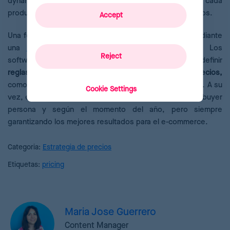
dynamic pricing puedes ir variando los precios de cada
producto para que sean siempre atractivos y competitivos.
Accept
Una forma óptima de aplicarlo a tu e-commerce es mediante
una
herramienta automatizada de dynamic pricing
.
Los
Reject
softwares más avanzados como Reactev permiten definir
reglas de pricing a partir de las que fijar nuevos precios,
como la tasa de conversiones o el margen de beneficio. A su
Cookie Settings
vez, estos precios se pueden personalizar según cada buyer
persona y según el momento del año, pero siempre
garantizando los mejores resultados para el e-commerce.
Categoria:
Estrategia de precios
Etiquetas:
pricing
Maria Jose Guerrero
Content Manager