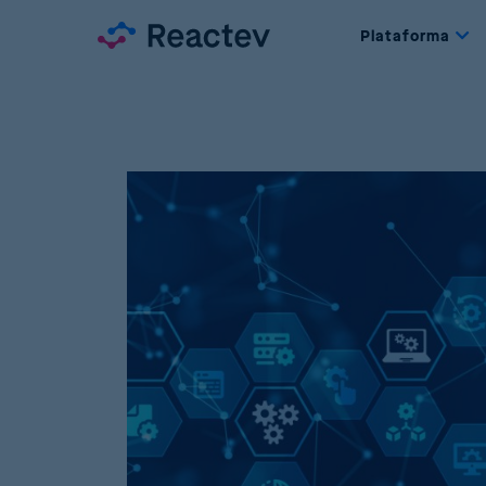
Plataforma
D
F
o
P
G
P
M
A
P
D
P
S