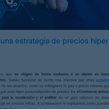
ricing Analytics
ashboard de KPIs de pricing
emand Forecasting
álculo de stock óptimo para sus productos
na estrategia de precios hiper
I Pricing Engine
eep Learning para estimaciones precisas
llos que
se dirigen de forma exclusiva a un cliente en bas
tos.
Suelen funcionar de forma más efectiva que otras
estrate
e de los usuarios, como su willingness to pay o precio máximo qu
uir esta hiper-personalización de precios los
eCommerce deben 
 para la recolección y el análisis
de un gran volumen de dato
tegia de precios eficaz. A continuación te explicamos cómo puede