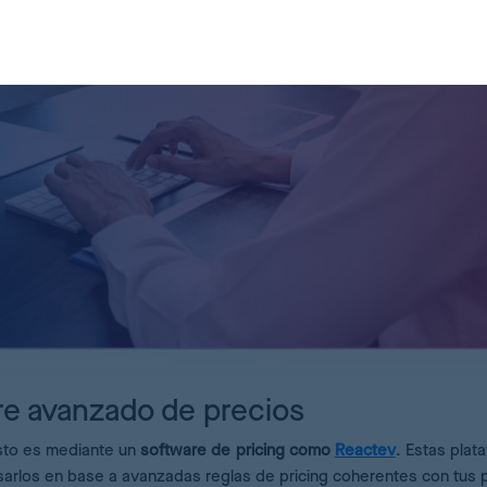
re avanzado de precios
esto es mediante un
software de pricing como
Reactev
. Estas plat
sarlos en base a avanzadas reglas de pricing coherentes con tus 