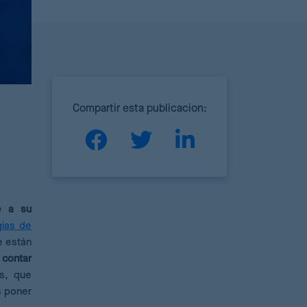
Compartir esta publicacion:
e a su
gias de
e están
contar
s, que
s poner