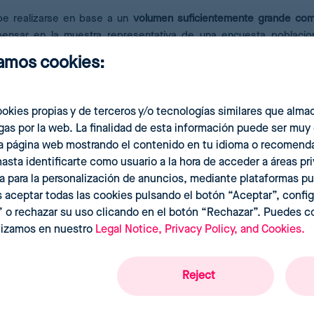
ebe realizarse en base a un
volumen suficientemente grande co
ensar en la muestra representativa de una encuesta poblacio
poder extrapolar las conclusiones a los ciudadanos de una dete
izamos cookies:
 diferentes poblaciones, grupos de edad, países, etc; y acorde 
okies propias y de terceros y/o tecnologías similares que alma
jetivos de crecimiento, como el ya mencionado
willingness to p
as por la web. La finalidad de esta información puede ser muy
 la situación personal y del mercado.
la página web mostrando el contenido en tu idioma o recomenda
asta identificarte como usuario a la hora de acceder a áreas pr
tener el mayor beneficio del Big Data aplicado al pricing y los 
a para la personalización de anuncios, mediante plataformas pu
nálisis de datos debe ser lo
más rápida posible para acercarn
 aceptar todas las cookies pulsando el botón “Aceptar”, config
cionar a los cambios en el mercado antes que las empresas
” o rechazar su uso clicando en el botón “Rechazar”. Puedes c
 forma continuada en el tiempo, no basta con llevar a cabo un 
ilizamos en nuestro
Legal Notice, Privacy Policy, and Cookies.
ir con un estudio de mercado.
Reject