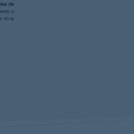
ios de
rando a
e en la