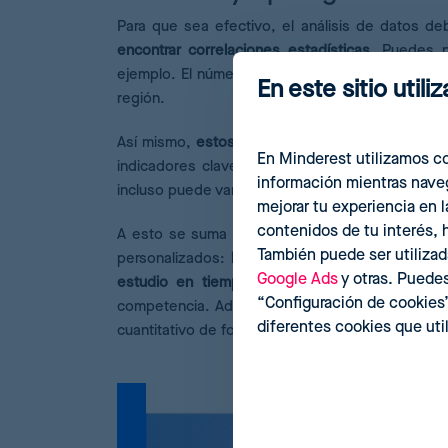
Para que sea efectivo, el análisis de datos d
encontrar correlaciones estadísticas
. Puedes p
ejemplo. El número debe ser el adecuado para 
En este sitio util
región.
Así mismo,
estos datos deben ser variados,
de
En Minderest utilizamos co
indicadores clave más coherentes con tus ob
información mientras naveg
incluso puede variar de un momento a otro según
mejorar tu experiencia en 
contenidos de tu interés, h
A esto se suma otro factor clave para poder ob
También puede ser utilizad
personalizados:
la velocidad.
Esta recogida y a
Google Ads
y otras. Puedes
estudio en tiempo real
que nos permite reac
“Configuración de cookies
competencia. Además de tener que realizarlo de
diferentes cookies que ut
cuantitativo de forma puntual, como puede ocurr