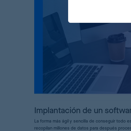
Implantación de un softwa
La forma más ágil y sencilla de conseguir todo 
recopilan millones de datos para después proce