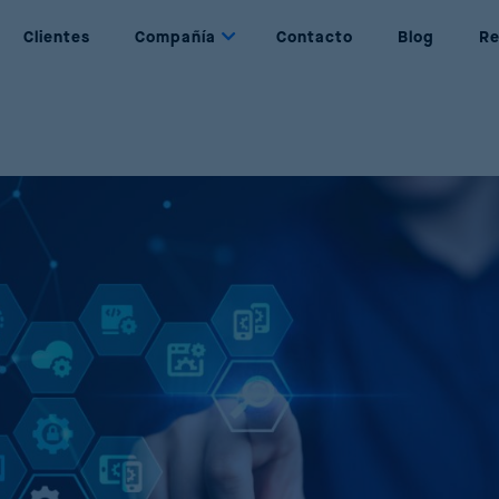
Clientes
Compañía
Contacto
Blog
Re
ynamic Pricing
Nosotros
ijación de precios basada en reglas y
Quiénes somos
bjetivos
Partners
rice Management
Nuestros Partners
estión completa del ciclo de vida del precio
Join Us
rice Optimization
Be part of Reactev
aximización de ventas y beneficios mediante
I
romotion Optimization
iseño de promociones exitosas y rentables
rice Strategy Simulation
imulación de estrategias con AI