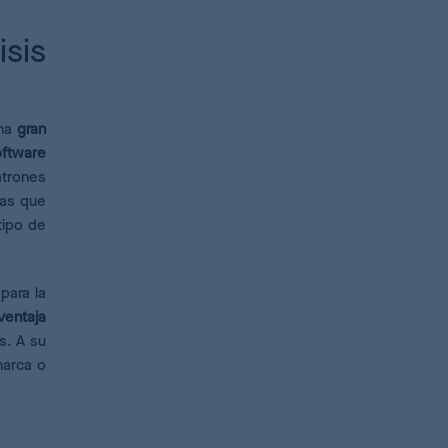
isis
una
gran
oftware
atrones
las que
tipo de
para la
ventaja
s. A su
marca o