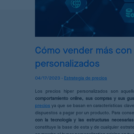
P
D
D
C
Cómo vender más con u
personalizados
A
D
04/17/2023 -
Estrategia de precios
Los precios hiper personalizados son aque
comportamiento online, sus compras y sus gus
precios
ya que se basan en características clav
dispuestos a pagar por un producto. Para conseg
con la tecnología y las estructuras necesarias
constituye la base de esta y de cualquier estra