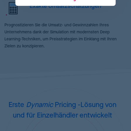
Exakte Umsatzschätzungen
Prognostizieren Sie die Umsatz- und Gewinnzahlen Ihres
Unternehmens dank der Simulation mit modernsten Deep
Learning-Techniken, um Preisstrategien im Einklang mit Ihren
Zielen zu konzipieren.
Erste
Dynamic
Pricing
-Lösung von
und für Einzelhändler entwickelt