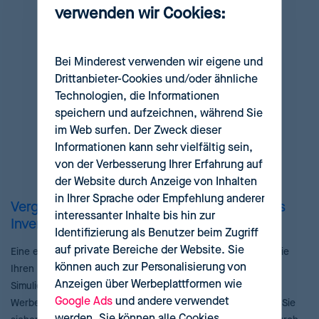
verwenden wir Cookies:
Bei Minderest verwenden wir eigene und
Drittanbieter-Cookies und/oder ähnliche
Technologien, die Informationen
speichern und aufzeichnen, während Sie
im Web surfen. Der Zweck dieser
Informationen kann sehr vielfältig sein,
von der Verbesserung Ihrer Erfahrung auf
der Website durch Anzeige von Inhalten
in Ihrer Sprache oder Empfehlung anderer
Vergewissern Sie sich, dass Sie ein genaues
interessanter Inhalte bis hin zur
Inventar haben
Identifizierung als Benutzer beim Zugriff
auf private Bereiche der Website. Sie
Eine erfolgreiche Strategie, die gestoppt werden muss, da sie
können auch zur Personalisierung von
Ihren Bestand erschöpft, ist keine gut geplante Strategie.
Anzeigen über Werbeplattformen wie
Simulieren Sie den Lagerbedarf, den Sie benötigen, um Ihre
Google Ads
und andere verwendet
Werbekampagnen richtig zu planen. Auf diese Weise stellen Sie
werden. Sie können alle Cookies