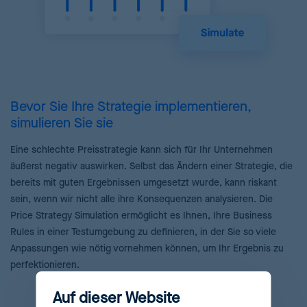
Bevor Sie Ihre Strategie implementieren,
simulieren Sie sie
Eine schlechte Preisstrategie kann sich für Ihr Unternehmen
äußerst negativ auswirken. Selbst das Ändern einer Strategie, die
bereits mit guten Ergebnissen umgesetzt wurde, kann riskant
sein, wenn wir nicht alle ihre Konsequenzen analysieren. Die
Price Strategy Simulation ermöglicht es Ihnen, Ihre Business
Rules in einer Testumgebung zu definieren, in der Sie so viele
Anpassungen wie nötig vornehmen können, um Ihr Ergebnis zu
perfektionieren.
Auf dieser Website