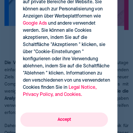
auf private Bereiche der Website. Sie
können auch zur Personalisierung von
Anzeigen über Werbeplattformen wie
Google Ads
und andere verwendet
werden. Sie können alle Cookies
Wie können KPIs online
akzeptieren, indem Sie auf die
Schaltfläche "Akzeptieren " klicken, sie
verfolgt werden?
über "Cookie-Einstellungen "
konfigurieren oder ihre Verwendung
Die Verfolgung von KPIs eines E-Commerce
ist heutzutage
ablehnen, indem Sie auf die Schaltfläche
einfacher denn je. Obwohl sie von der Art des zu messenden
"Ablehnen " klicken. Informationen zu
Ziels abhängen, ermöglicht die Entwicklung neuer
den verschiedenen von uns verwendeten
Computeranwendungen einen automatisierten Prozess mit
Cookies finden Sie in
Legal Notice,
wenig Risiko. Mithilfe dieser Anwendungen
verkürzen Sie die
Privacy Policy, and Cookies.
Analysezeit
und können die gewonnene Zeit für Aufgaben
verwenden, die tatsächlich menschliches Eingreifen
erfordert.
Accept
Daher ist heute das
big data
die vorherrschende Technik für
Online-Shops, wenn es um Datenanalyse geht. Dank dieser