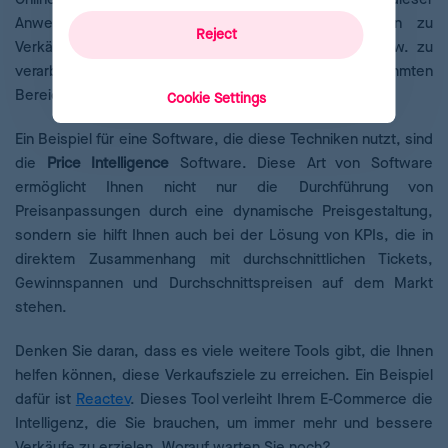
Anwendung ist es möglich, riesige Datenmengen zu
Reject
Verkäufen, Preisen, Benutzern, Trends, Verfahren usw. zu
verarbeiten, um Beziehungen zwischen bestimmten
Bereichen zu erhalten.
Cookie Settings
Ein Beispiel für eine Software, die diese Techniken nutzt, sind
die
Price Intelligence
Software. Diese Art von Software
ermöglicht Ihnen nicht nur die Durchführung von
Preisanpassungen durch eine dynamische Preisgestaltung,
sondern sie hilft Ihnen auch bei der Lösung von KPIs, die in
direktem Zusammenhang mit durchschnittlichen Tickets,
Gewinnspannen und Durchschnittspreisen auf dem Markt
stehen.
Denken Sie daran, dass es viele weitere Tools gibt, die Ihnen
helfen können, diese Verkaufsziele zu erreichen. Ein Beispiel
dafür ist
Reactev
. Dieses Tool verleiht Ihrem E-Commerce die
Intelligenz, die Sie brauchen, um immer mehr und bessere
Verkäufe zu erzielen. Worauf warten Sie noch?