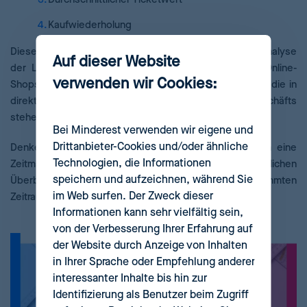
Kaufwiederholung
Diese
vier Beispiele
sind vollkommen gültige KPIs
zur Analyse
Auf dieser Website
der Leistung eines E-Commerce. Im Kontext eines Online-
verwenden wir Cookies:
Shops sind diese Punkte perfekt messbare Elemente, die in
direktem Zusammenhang mit der Entwicklung des Geschäfts
stehen.
Bei Minderest verwenden wir eigene und
Drittanbieter-Cookies und/oder ähnliche
Denken Sie außerdem daran, dass Sie allen Punkten eine
Technologien, die Informationen
Zeitmaßeinheit zuweisen, damit sie Ihnen einen einheitlichen
speichern und aufzeichnen, während Sie
Überblick über die Entwicklung während eines bestimmten
im Web surfen. Der Zweck dieser
Zeitraums aufzeigen können.
Informationen kann sehr vielfältig sein,
von der Verbesserung Ihrer Erfahrung auf
der Website durch Anzeige von Inhalten
in Ihrer Sprache oder Empfehlung anderer
interessanter Inhalte bis hin zur
Identifizierung als Benutzer beim Zugriff