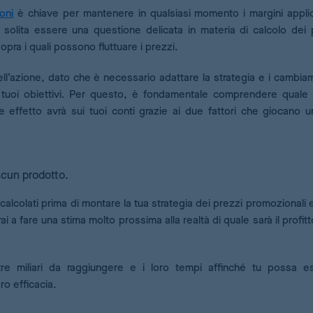
oni
è chiave per mantenere in qualsiasi momento i margini applica
solita essere una questione delicata in materia di calcolo dei pr
sopra i quali possono fluttuare i prezzi.
ell’azione, dato che è necessario adattare la strategia e i cambiam
 i tuoi obiettivi. Per questo, è fondamentale comprendere quale 
 effetto avrà sui tuoi conti grazie ai due fattori che giocano u
scun prodotto.
alcolati prima di montare la tua strategia dei prezzi promozionali e
 a fare una stima molto prossima alla realtà di quale sarà il profitt
etre miliari da raggiungere e i loro tempi affinché tu possa e
ro efficacia.