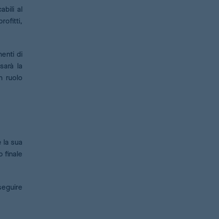
bili al
ofitti,
enti di
sarà la
n ruolo
 la sua
o finale
seguire