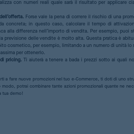
izza con numeri reali quale sarà il risultato per applicare c
dell’offerta.
Forse vale la pena di correre il rischio di una pro
 concreta; in questo caso, calcolare il tempo di attivazio
sca alla differenza nell’importo di vendita. Per esempio, puoi st
a previsione delle vendite è molto alta. Questa pratica è abitu
bito cosmetico, per esempio, limitando a un numero di unità lo
ssima per ottenerlo.
di pricing.
Ti aiuterà a tenere a bada i prezzi sotto ai quali n
hiarti a fare nuove promozioni nel tuo e-Commerce, ti doti di uno st
to modo, potrai combinare tante azioni promozionali quante ne neces
 la tua demo!