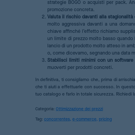
strategie BOGO o acquisti per pack. Anal
promozione concreta.
Valuta il rischio davanti alla stagionalità 
molto aggressiva davanti a una domanda
chiave affinché l’effetto richiamo suppli
un limite di prezzo molto basso quando l
lancio di un prodotto molto atteso in am
o, come dicevamo, segnando una data ma
Stabilisci limiti minimi con un software 
muoverti per prodotti concreti.
In definitiva, ti consigliamo che, prima di arrisc
che ti aiuti a effettuarle con successo. In ques
tuo catalogo e farlo in totale sicurezza. Richiedi
Categoria:
Ottimizzazione dei prezzi
Tag:
concorrentes
,
e-commerce
,
pricing