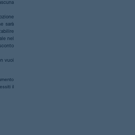
iascuna
mozione
ne sarà
abilire
ale nel
 sconto
on vuoi
rumento
siti il