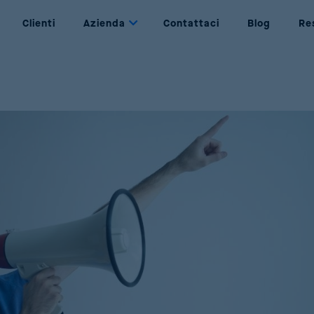
Clienti
Azienda
Contattaci
Blog
Re
Dynamic Pricing
Chi siamo
Determinazione dei prezzi basata su regole e
Chi siamo noi
obiettivi
Partners
Price Management
I nostri partner
Gestione completa del ciclo di vita del prezzo
Join Us
Price Optimization
Be part of Reactev
Massimizzazione di vendite e profitti mediante
AI
Promotion Optimization
Progettazione di promozioni redditizie e di
successo
Price Strategy Simulation