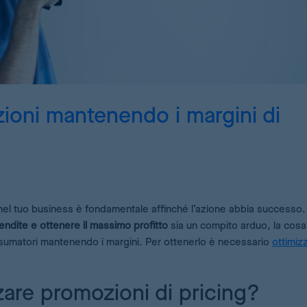
Simulazione di strategie con AI
Pricing Analytics
Dashboard di KPI di pricing
Demand Forecasting
zioni mantenendo i margini di
Calcolo dello stock ottimale per i tuoi prodotti
AI Pricing Engine
Deep Learning per stime precise
i nel tuo business è fondamentale affinché l’azione abbia successo.
 vendite e ottenere il massimo profitto
sia un compito arduo, la cosa
onsumatori mantenendo i margini. Per ottenerlo è necessario
ottimizz
zare promozioni di pricing?