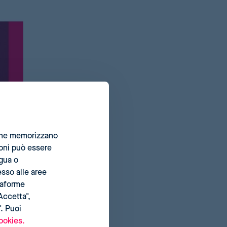
i che memorizzano
ioni può essere
ngua o
esso alle aree
ttaforme
Accetta",
". Puoi
ookies.