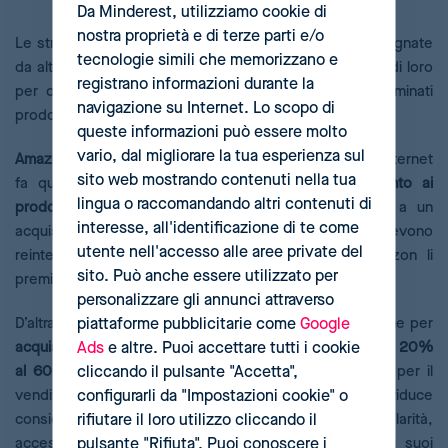
commerce
Da Minderest, utilizziamo cookie di
nostra proprietà e di terze parti e/o
Le strategie di discount pricing di solito sono accompagnate
tecnologie simili che memorizzano e
da altre promozioni a lungo termine e si combinano tra di loro
registrano informazioni durante la
per offrire vantaggi aggiuntivi per l’acquisto di determinati
navigazione su Internet. Lo scopo di
prodotti.
queste informazioni può essere molto
vario, dal migliorare la tua esperienza sul
Amazon
mette in pratica questa tattica. Il gigante di internet
sito web mostrando contenuti nella tua
fa qualcosa di speciale:
lo sconto per l’abbonamento ai
lingua o raccomandando altri contenuti di
prodotti
. Con questa pratica, gli utenti sono legati a un
interesse, all'identificazione di te come
acquisto ricorrente e automatizzato di prodotti che devono
utente nell'accesso alle aree private del
reintegrare costantemente. Allo stesso tempo Amazon li
sito. Può anche essere utilizzato per
premia con una percentuale di sconto.
personalizzare gli annunci attraverso
piattaforme pubblicitarie come
Google
D’altra parte, troviamo
Alibaba che applica
la promozione per
Ads
e altre. Puoi accettare tutti i cookie
acquisti per volume
. Il gigante cinese realizza
sconti dal 20%
cliccando il pulsante "Accetta",
al 60%
in prodotti il cui trasporto ha un basso costo per il
configurarli da "Impostazioni cookie" o
venditore. In questo modo, la spesa dell’utente si riduce
rifiutare il loro utilizzo cliccando il
considerevolmente mentre il venditore guadagna popolarità,
pulsante "Rifiuta". Puoi conoscere i
accessibilità e buone valutazioni, senza rinunciare ai suoi