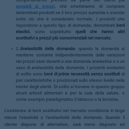
comportamento previsto da parte dei clienti più
sensibili ai prezzi
, che smetteranno di comprare
determinati prodotti se il loro prezzo aumenta o scende
sotto ciò che è considerato normale. I prodotti che
rispondono a questo tipo di domanda, denominati
beni
elastici
, sono soprattutto
quelli che hanno altri
sostitutivi a prezzi più concorrenziali nel mercato
.
Anelasticità della domanda
: quando la domanda si
mantiene costante indipendentemente dalle variazioni
nei prezzi sarai davanti a una domanda anelastica o a un
caso di anelasticità della domanda. I prodotti anelastici
di solito sono
beni di prima necessità senza sostituti
di
pari caratteristiche o posizionati sullo stesso livello nella
mente degli utenti. Di solito si trovano in questo gruppo
alcuni articoli alimentari e per la cura della salute, o
come esempio paradigmatico il tabacco o la benzina.
L’esistenza di beni sostitutivi nel mercato condiziona in larga
misura l’elasticità o l’anelasticità della domanda. Quando il
cliente dispone di alternative, sarà meno disposto ad