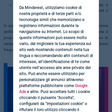
Quando il valore è inferiore a 1, la domanda è
Da Minderest, utilizziamo cookie di
anelastica e gli acquirenti sono più fedeli al brand o
nostra proprietà e di terze parti e/o
meno sensibili ai prezzi.
tecnologie simili che memorizzano e
registrano informazioni durante la
In casi molto rari è possibile ottenere proprio 1 come valore
navigazione su Internet. Lo scopo di
dell’elasticità della domanda, il che significa che questa è
queste informazioni può essere molto
proporzionale e varierà molto poco e d’accordo con le
vario, dal migliorare la tua esperienza sul
variazioni dei prezzi. Si tratta comunque di uno scenario poco
sito web mostrando contenuti nella tua
frequente e che si applica a pochissimi prodotti.
lingua o raccomandando altri contenuti di
interesse, all'identificazione di te come
utente nell'accesso alle aree private del
sito. Può anche essere utilizzato per
personalizzare gli annunci attraverso
piattaforme pubblicitarie come
Google
Ads
e altre. Puoi accettare tutti i cookie
cliccando il pulsante "Accetta",
configurarli da "Impostazioni cookie" o
rifiutare il loro utilizzo cliccando il