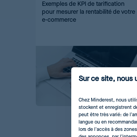
Exemples de KPI de tarification
pour mesurer la rentabilité de votre
e-commerce
Sur ce site, nous 
Chez Minderest, nous utili
stockent et enregistrent d
peut être très varié: de l'
langue ou en recommandant 
lors de l'accès à des zones
des annonces, par l'interm