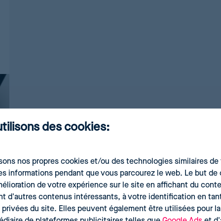
Simulation de stratégies de prix avec l’IA
Pricing Analytics
Tableau de bord des KPI de prix
Demand Forecasting
Calcul optimal des stocks pour vos produits
AI Pricing Engine
Deep Learning pour des estimations précises
utilisons des cookies:
sons nos propres cookies et/ou des technologies similaires de t
es informations pendant que vous parcourez le web. Le but de 
amélioration de votre expérience sur le site en affichant du con
d'autres contenus intéressants, à votre identification en tant
 privées du site. Elles peuvent également être utilisées pour l
édiaire de plateformes publicitaires telles que
Google Ads
et d'