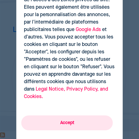
Elles peuvent également être utilisées
pour la personnalisation des annonces,
par l'intermédiaire de plateformes
La première solution de
dynamic
publicitaires telles que
Google Ads
et
d'autres. Vous pouvez accepter tous les
pricing
conçue par et pour les
cookies en cliquant sur le bouton
détaillants
"Accepter", les configurer depuis les
"Paramètres de cookies", ou les refuser
en cliquant sur le bouton "Refuser". Vous
pouvez en apprendre davantage sur les
Sollicitez une démo
différents cookies que nous utilisons
dans
Legal Notice, Privacy Policy, and
Cookies.
Accept