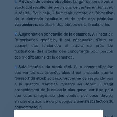
Prévision de ventes obsolète.
L’organisation de votre
stock doit résulter de prévisions de ventes en lien avec
la réalité. Pour cela, il faut tenir compte de
l’évolution
de la demande habituelle
et de celle des
périodes
saisonnières
, ou établir des étapes dans le calendrier.
Augmentation ponctuelle de la demande.
À l’instar de
l’organisation générale, il est nécessaire d’être au
courant des tendances et suivre de près les
fluctuations des stocks des concurrents
pour prévoir
ces modifications de la demande.
Suivi imprécis du stock réel.
Si la comptabilisation
des ventes est erronée, alors il est probable que le
réassort du stock
soit incorrect et ne corresponde pas
à la quantité d’articles restante au dépôt. Il s’agit
probablement de
la cause la plus grave
, car il se peut
que vous enregistriez des ventes que vous devrez
annuler ensuite, ce qui provoquera une
insatisfaction du
consommateur
.
Problèmes logistiques de marchandise.
Cela peut