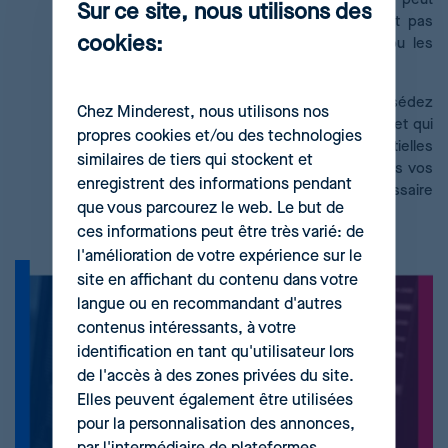
Sur ce site, nous utilisons des
survenir avec des entreprises tiers qui ne sont pas
cookies:
sous votre contrôle comme les
transporteurs
ou les
fournisseurs
.
Absence de stock de sécurité.
Si vous ne possédez
Chez Minderest, nous utilisons nos
pas un stock de sécurité, vous n’aurez pas ce filet qui
propres cookies et/ou des technologies
vous protège contre toutes ces causes potentielles
similaires de tiers qui stockent et
d’épuisement d’un stock. Pour y remédier, faites vos
enregistrent des informations pendant
prévisions de ventes avec le pourcentage nécessaire
que vous parcourez le web. Le but de
pour éviter ce type de problème.
ces informations peut être très varié: de
l'amélioration de votre expérience sur le
site en affichant du contenu dans votre
langue ou en recommandant d'autres
contenus intéressants, à votre
identification en tant qu'utilisateur lors
de l'accès à des zones privées du site.
Elles peuvent également être utilisées
pour la personnalisation des annonces,