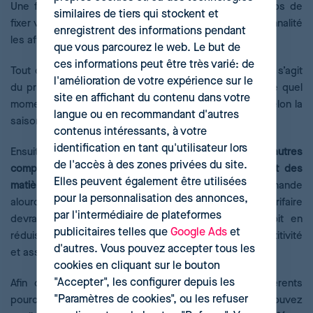
Une fois vos articles saisonniers identifiés, il est temps de
similaires de tiers qui stockent et
fixer vos prix. Comment et dans quelle mesure la saisonnalité
enregistrent des informations pendant
les affecte-elle ?
que vous parcourez le web. Le but de
ces informations peut être très varié: de
Tout d’abord,
vous devez établir votre prix de base
. Il s’agit
l'amélioration de votre expérience sur le
du prix de vente moyen et ajusté appliqué à n’importe quel
site en affichant du contenu dans votre
moment de l’année. Son augmentation ou diminution selon la
langue ou en recommandant d'autres
saison sera fonction du contexte du moment.
contenus intéressants, à votre
identification en tant qu'utilisateur lors
Ensuite, vous devez déterminer si
la saison affecte d’autres
de l'accès à des zones privées du site.
composants du marché
, comme par exemple le
coût des
Elles peuvent également être utilisées
matières premières
. Si l’accroissement de la demande
pour la personnalisation des annonces,
alourdit les coûts de production, alors votre stratégie tarifaire
par l'intermédiaire de plateformes
devra s’y adapter, soit en augmentant les prix, soit en
publicitaires telles que
Google Ads
et
réduisant la marge bénéficiaire pour maintenir la compétitivité
d'autres. Vous pouvez accepter tous les
et assurer les ventes.
cookies en cliquant sur le bouton
"Accepter", les configurer depuis les
Afin d’adapter vos prix, vous devrez appliquer différents
"Paramètres de cookies", ou les refuser
pourcentages. Pour que vous ayez une idée, vous pouvez