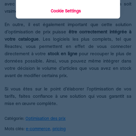
avec la marge bénéficiaire nécessaire pour que cela soit
Cookie Settings
vraiment rentable pour votre marque.
En outre, il est également important que cette solution
d’optimisation de prix puisse
être correctement intégrée à
votre catalogue
. Les logiciels les plus complets, tel que
Reactev, vous permettent en effet de vous connecter
directement à votre
stock en ligne
pour recouper le plus de
données possible. Ainsi, vous pouvez même intégrer dans
votre décision le volume d’articles que vous avez en stock
avant de modifier certains prix.
Si vous êtes sur le point d’élaborer l’optimisation de vos
tarifs, faites confiance à une solution qui vous garantit sa
mise en œuvre complète.
Catégorie:
Optimisation des prix
Mots clés:
e-commerce
,
pricing