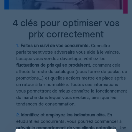
4 clés pour optimiser vos
prix correctement
Faites un suivi de vos concurrents.
Connaître
parfaitement votre adversaire vous aide à le vaincre.
Lorsque vous vendez davantage, vérifiez les
fluctuations de prix qui se produisent
, comment cela
affecte le reste du catalogue (sous forme de packs, de
promotions…) et quelles actions mettre en place après
un retour à la « normalité ». Toutes ces informations
vous permettront de mieux connaître le fonctionnement
du marché dans lequel vous évoluez, ainsi que les
tendances de consommation.
Identifiez et employez les indicateurs clés.
En
étudiant les concurrents, vous pourrez commencer à
prévoir le comportement de vos clients potentiels
. Une