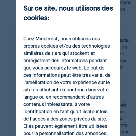
fois que les données seront compilées, il est important
Sur ce site, nous utilisons des
que le service d’analyse commerciale rassemble des
indicateurs qui serviront au logiciel de tarification
cookies:
dynamique et qui permettront les modifications
adéquates pour optimiser les résultats.
Chez Minderest, nous utilisons nos
Classifiez votre catalogue par catégorie de produits.
propres cookies et/ou des technologies
Faites attention à l’organisation de votre catalogue en
similaires de tiers qui stockent et
établissant une
typologie de produits
permettant de
enregistrent des informations pendant
définir des règles communes afin de faciliter l’analyse
des résultats ultérieurs. Cela vous aidera à tirer des
que vous parcourez le web. Le but de
conclusions et à créer un système de mesures
ces informations peut être très varié: de
importantes et d’indicateurs génériques qui se
l'amélioration de votre expérience sur le
recoupent, pour mettre en place des actions plus
site en affichant du contenu dans votre
spécifiques pour l’optimisation de vos prix.
langue ou en recommandant d'autres
contenus intéressants, à votre
N’oubliez pas vos marges.
Optimisez vos prix, mais
identification en tant qu'utilisateur lors
toujours
en assurant vos marges bénéficiaires
et leur
cohérence avec votre stratégie de tarification. Cela
de l'accès à des zones privées du site.
veut dire qu’au moment d’effectuer des changements,
Elles peuvent également être utilisées
il vous faut tenir compte de leur présentation, ainsi que
pour la personnalisation des annonces,