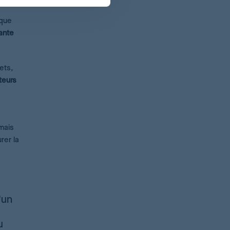
 que
ante
ets,
teurs
mais
rer la
'un
u