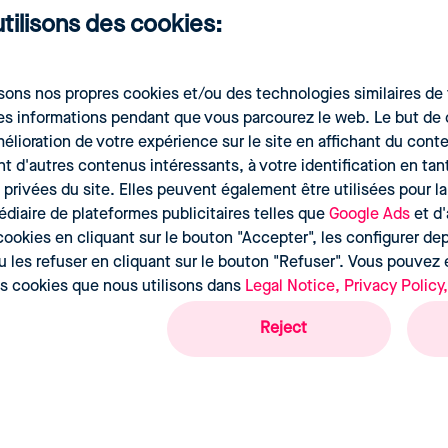
utilisons des cookies:
fier les opportunités et les menaces. Cependant, dans un commer
rveiller manuellement des dizaines de concurrents et des millier
sons nos propres cookies et/ou des technologies similaires de t
Pour commencer, il est utile
d'utiliser un outil de suivi des prix de la
es informations pendant que vous parcourez le web. Le but de 
é et fiable.
amélioration de votre expérience sur le site en affichant du con
d'autres contenus intéressants, à votre identification en tant
 mouvements de vos concurrents ?
Comprendre votre positionnemen
 privées du site. Elles peuvent également être utilisées pour l
 est impossible.
Découvrez comment un outil de Price Managemen
édiaire de plateformes publicitaires telles que
Google Ads
et d'
 vous offrir un réel avantage concurrentiel.
ookies en cliquant sur le bouton "Accepter", les configurer dep
u les refuser en cliquant sur le bouton "Refuser". Vous pouvez
çue : combien votre client est-i
ts cookies que nous utilisons dans
Legal Notice, Privacy Policy
Reject
prix est une question purement mathématique. En réalité, c'est en 
ue est le prix qu'un client estime que votre produit vaut
,
ncurrence. Cette valeur est influencée par la qualité du produit, 
 et le service après-vente.