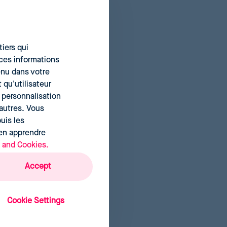
ce
s de
iers qui
ces informations
tenu dans votre
 qu'utilisateur
t sur
a personnalisation
t
autres. Vous
uis les
 en apprendre
l
, and Cookies.
Accept
grande
Cookie Settings
la