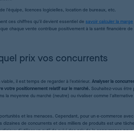
e l'équipe, licences logicielles, location de bureaux, etc.
ent ces chiffres qu'il devient essentiel de
savoir calculer la marge
r que chaque vente contribue positivement à la santé financière de
 quel prix vos concurrents
iable, il est temps de regarder à l'extérieur.
Analyser la concurre
e votre positionnement relatif sur le marché.
Souhaitez-vous être
ns la moyenne du marché (neutre) ou rivaliser comme l'alternative 
pportunités et les menaces. Cependant, pour un e-commerce avec
s dizaines de concurrents et des milliers de produits est une tâch
dicieux d'utiliser un outil de suivi des prix de la concurrence pour 