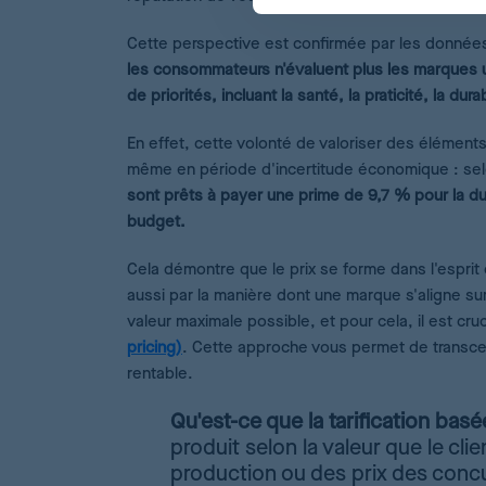
Cette perspective est confirmée par les données
les consommateurs n'évaluent plus les marques u
de priorités, incluant la santé, la praticité, la dur
En effet, cette volonté de valoriser des élémen
même en période d'incertitude économique : se
sont prêts à payer une prime de 9,7 % pour la dura
budget.
Cela démontre que le prix se forme dans l'espr
aussi par la manière dont une marque s'aligne sur
valeur maximale possible, et pour cela, il est cru
pricing)
. Cette approche vous permet de transcend
rentable.
Qu'est-ce que la tarification basé
produit selon la valeur que le clie
production ou des prix des concu