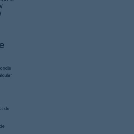
i
à
ge
fondie
alculer
ût de
 de