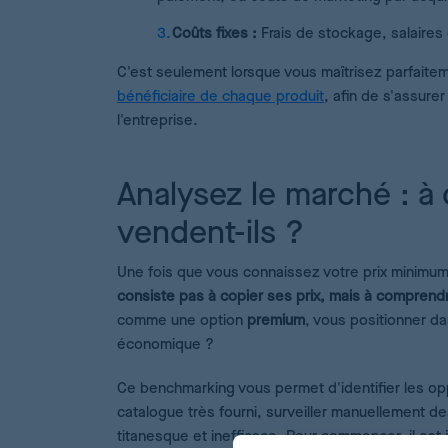
Coûts fixes :
Frais de stockage, salaires d
C'est seulement lorsque vous maîtrisez parfaitem
bénéficiaire de chaque produit
, afin de s'assure
l'entreprise.
Analysez le marché : à
vendent-ils ?
Une fois que vous connaissez votre prix minimum v
consiste pas à copier ses prix, mais à comprendr
comme une option
premium
, vous positionner da
économique ?
Ce benchmarking vous permet d'identifier les o
catalogue très fourni, surveiller manuellement de
titanesque et inefficace. Pour commencer, il est ju