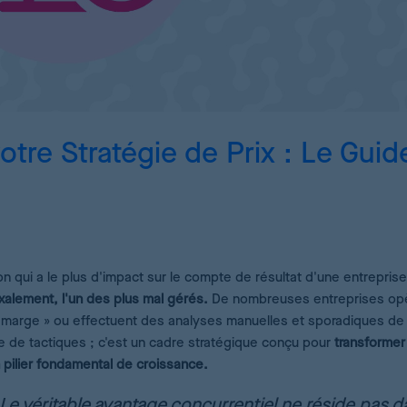
Simulation de stratégies de prix avec l’IA
Pricing Analytics
Tableau de bord des KPI de prix
Demand Forecasting
re Stratégie de Prix : Le Guid
Calcul optimal des stocks pour vos produits
AI Pricing Engine
Deep Learning pour des estimations précises
ion qui a le plus d'impact sur le compte de résultat d'une entrepris
doxalement, l'un des plus mal gérés.
De nombreuses entreprises op
 marge » ou effectuent des analyses manuelles et sporadiques de 
te de tactiques ; c'est un cadre stratégique conçu pour
transformer 
n pilier fondamental de croissance.
 Le véritable avantage concurrentiel ne réside pas d