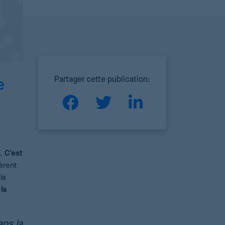
Partager cette publication:
e
e.
C'est
èrent
la
la
ans la