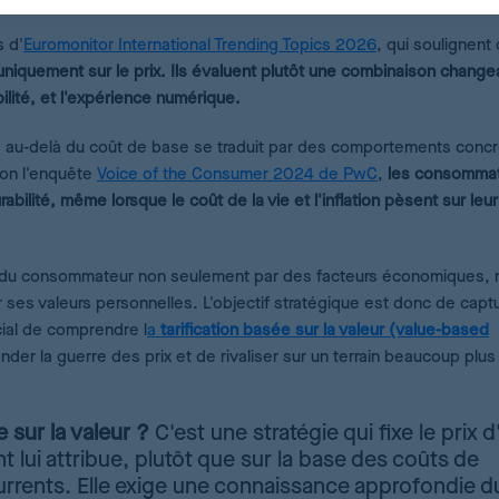
 d'
Euromonitor International Trending Topics 2026
, qui soulignent
niquement sur le prix. Ils évaluent plutôt une combinaison change
abilité, et l'expérience numérique.
ts au-delà du coût de base se traduit par des comportements concr
lon l'enquête
Voice of the Consumer 2024 de PwC
,
les consomma
bilité, même lorsque le coût de la vie et l'inflation pèsent sur leur
it du consommateur non seulement par des facteurs économiques, 
 ses valeurs personnelles. L'objectif stratégique est donc de captu
cial de comprendre l
a
tarification basée sur la valeur (value-based
er la guerre des prix et de rivaliser sur un terrain beaucoup plus
e sur la valeur ?
C'est une stratégie qui fixe le prix d
nt lui attribue, plutôt que sur la base des coûts de
rrents. Elle exige une connaissance approfondie d