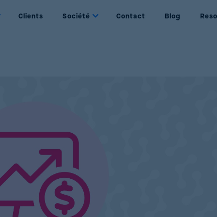
Clients
Société
Contact
Blog
Reso
Dynamic Pricing
Nous
Tarification basée sur des règles et des
Qui sommes nous
objectifs
Partenaires
Price Management
Nos partenaires
Gestion complète du cycle de vie d’un produit
Join Us
Price Optimization
Be part of Reactev
Optimisation des ventes et des bénéfices
grâce à l’IA
Promotion Optimization
Élaboration de promotions réussies et
rentables
Price Strategy Simulation