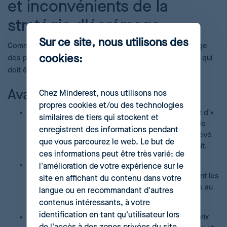
et inconvénients de la
stratégie d'écrémage
Sur ce site, nous utilisons des
Comme toute décision stratégique, opter pour l'écrémage
cookies:
des prix implique un équilibre entre bénéfices et risques qui
doit être soigneusement évalué.
Avantages du price skimming
Chez Minderest, nous utilisons nos
propres cookies et/ou des technologies
Maximisation des revenus par segment :
Permet d'«
similaires de tiers qui stockent et
écrémer » le surplus maximum du consommateur de
enregistrent des informations pendant
chaque segment, en extrayant le revenu le plus élevé
que vous parcourez le web. Le but de
possible à chaque phase du cycle de vie du produit.
ces informations peut être très varié: de
Récupération rapide de l'investissement :
Les
l'amélioration de votre expérience sur le
marges initiales élevées aident à amortir rapidement les
site en affichant du contenu dans votre
coûts importants de R&D et de marketing associés au
langue ou en recommandant d'autres
lancement.
contenus intéressants, à votre
identification en tant qu'utilisateur lors
Création d'une image de marque premium :
Un prix