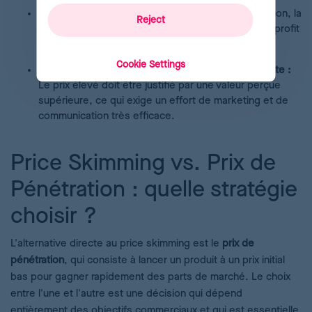
Limite le volume des ventes initiales :
Par définition, la
Reject
stratégie sacrifie le volume des ventes initiales au profit
d'une marge unitaire plus élevée.
Cookie Settings
Nécessite une communication de valeur puissante :
Le prix élevé doit être justifié par une valeur perçue
supérieure, ce qui exige un effort de marketing et de
communication très efficace.
Price Skimming vs. Prix de
Pénétration : quelle stratégie
choisir ?
L'alternative directe au price skimming est le
prix de
pénétration
, qui consiste à lancer un produit à un prix initial
bas pour gagner rapidement des parts de marché. Le choix
entre l'une et l'autre est une décision qui dépend
entièrement des objectifs commerciaux et qui est essentielle