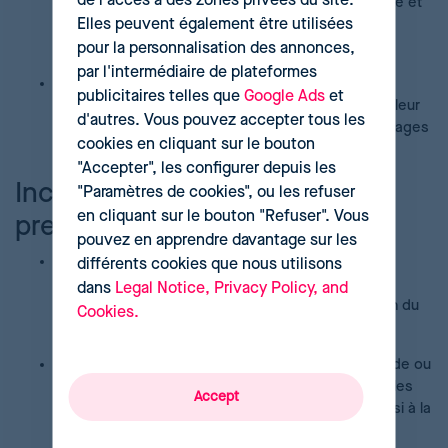
de l'accès à des zones privées du site.
élevé peut créer une perception de qualité, de luxe et
Elles peuvent également être utilisées
d'exclusivité, renforçant le positionnement de la
marque.
pour la personnalisation des annonces,
par l'intermédiaire de plateformes
Segmentation naturelle du marché :
La stratégie
publicitaires telles que
Google Ads
et
segmente efficacement les clients en fonction de leur
d'autres. Vous pouvez accepter tous les
disposition à payer, permettant d'ajuster les messages
cookies en cliquant sur le bouton
et les offres au fil du temps.
"Accepter", les configurer depuis les
Inconvénients et risques à
"Paramètres de cookies", ou les refuser
en cliquant sur le bouton "Refuser". Vous
prendre en compte
pouvez en apprendre davantage sur les
Attire la concurrence :
Les marges bénéficiaires
différents cookies que nous utilisons
élevées sont un signal clair pour que d'autres
dans
Legal Notice, Privacy Policy, and
concurrents entrent sur le marché, accélérant la fin du
Cookies.
monopole temporaire.
Risque d'image :
Une réduction de prix trop rapide ou
drastique peut générer du mécontentement chez les
Accept
early adopters qui ont payé le prix fort, nuisant ainsi à la
fidélité.