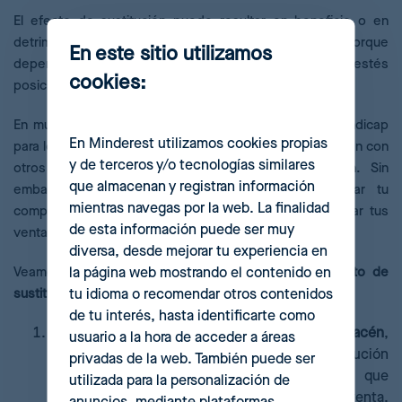
­­El efecto de sustitución puede resultar en beneficio o en
detrimento de tu negocio. ¿Por qué? Pues bien, porque
En este sitio utilizamos
depende de en qué lugar del tablero de juego estés
cookies:
posicionado.
En muchas teorías, el efecto de sustitución es un hándicap
En Minderest utilizamos cookies propias
para los negocios, que ven cómo sus productos rivalizan con
y de terceros y/o tecnologías similares
otros más baratos que cumplen la misma función. Sin
que almacenan y registran información
embargo, también es una oportunidad para igualar tu
mientras navegas por la web. La finalidad
competitividad, sanear tu almacén o, incluso, aumentar tus
de esta información puede ser muy
ventas gracias a la venta cruzada.
diversa, desde mejorar tu experiencia en
la página web mostrando el contenido en
Veamos
tres ejemplos de aprovechamiento del efecto de
tu idioma o recomendar otros contenidos
sustitución en e-commerce
.
de tu interés, hasta identificarte como
Si necesitas
deshacerte de stock en tu almacén
,
usuario a la hora de acceder a áreas
puedes generar tu propio efecto de sustitución
privadas de la web. También puede ser
rebajando el precio de esos productos que
utilizada para la personalización de
necesitan tener salida para aumentar así su venta.