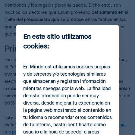
bombones y los regalos personalizados. Dicho esto, son
muchos los sectores que sacan provecho del
aumento en el
límite del presupuesto que se produce en las fechas en los
que se busca expresar el aprecio y el amor
hacia los seres
queridos mediante algún regalo.
En este sitio utilizamos
cookies:
Prime Day
Iniciado por Amazon y adoptado por otros minoristas online,
En Minderest utilizamos cookies propias
el Prime Day se ha convertido en uno de los principales
y de terceros y/o tecnologías similares
eventos de ventas en el calendario de comercio
que almacenan y registran información
electrónico. Durante este evento se ofrecen promociones
mientras navegas por la web. La finalidad
exclusivas a los miembros de Amazon Prime que
incrementan
de esta información puede ser muy
las ventas en una media del 14%
que se eleva por encima del
diversa, desde mejorar tu experiencia en
80% en artículos como televisores.
la página web mostrando el contenido en
tu idioma o recomendar otros contenidos
Tal y como apuntan los principales vendedores de esta
de tu interés, hasta identificarte como
plataforma, la clave está en
encontrar el precio óptimo para
usuario a la hora de acceder a áreas
tus productos de Amazon
.