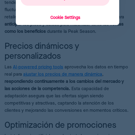
tendencias del mercado del momento, para predecir
fluctuaciones en la demanda. Este análisis permite a los
retailers
realizar una previsión de la demanda efectiva
para
Cookie Settings
anticipar los picos y caídas para maximizar tanto las ventas
como los beneficios
durante la Peak Season.
Precios dinámicos y
personalizados
Las
AI-powered pricing tools
aprovecha los datos en tiempo
real para
ajustar los precios de manera dinámica
,
respondiendo continuamente a los cambios del mercado y
las acciones de la competencia.
Esta capacidad de
adaptación asegura que las ofertas sigan siendo
competitivas y atractivas, captando la atención de los
clientes y mejorando las conversiones en momentos críticos.
Optimización de promociones