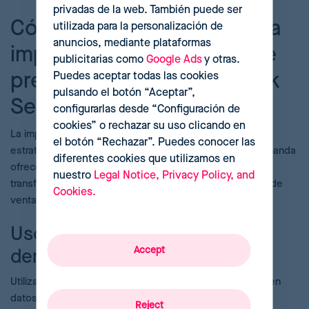
privadas de la web. También puede ser
Cómo aprovechar la IA para
utilizada para la personalización de
anuncios, mediante plataformas
implementar estrategias de
publicitarias como
Google Ads
y otras.
precios eficaces en la Peak
Puedes aceptar todas las cookies
pulsando el botón “Aceptar”,
Season
configurarlas desde “Configuración de
cookies” o rechazar su uso clicando en
La implementación de la inteligencia artificial (IA) en las
el botón “Rechazar”. Puedes conocer las
estrategias de precios durante los períodos de alta demanda
diferentes cookies que utilizamos en
ofrece un enfoque avanzado y dinámico que puede
nuestro
Legal Notice, Privacy Policy, and
transformar de arriba abajo la eficacia de tus campañas de
Cookies.
ventas.
Uso de la IA para predecir la
Accept
demanda
Utilizando algoritmos avanzados, la IA analiza patrones en
datos de ventas históricos y actuales, junto con las
Reject