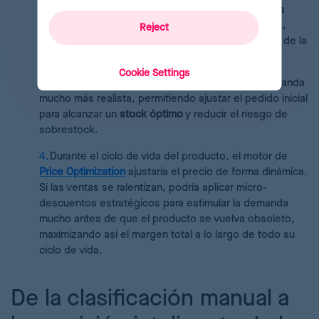
módulo de
Demand Forecasting
de Reactev podría
analizar datos históricos de lanzamientos similares,
Reject
tendencias del mercado y la elasticidad del precio de la
categoría.
Cookie Settings
La plataforma podría predecir una curva de demanda
mucho más realista, permitiendo ajustar el pedido inicial
para alcanzar un
stock óptimo
y reducir el riesgo de
sobrestock.
Durante el ciclo de vida del producto, el motor de
Price Optimization
ajustaría el precio de forma dinámica.
Si las ventas se ralentizan, podría aplicar micro-
descuentos estratégicos para estimular la demanda
mucho antes de que el producto se vuelva obsoleto,
maximizando así el margen total a lo largo de todo su
ciclo de vida.
De la clasificación manual a