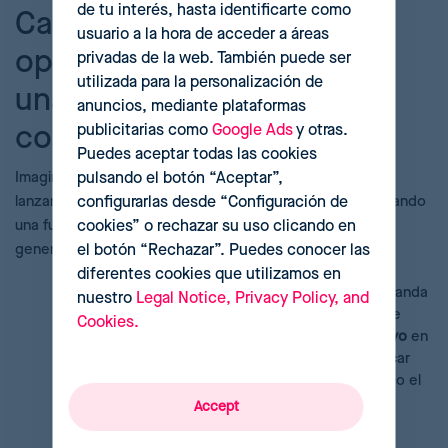
de tu interés, hasta identificarte como
Caso de uso práctico:
usuario a la hora de acceder a áreas
optimización de stock de
privadas de la web. También puede ser
utilizada para la personalización de
una marca de electrónica
anuncios, mediante plataformas
con Reactev
publicitarias como
Google Ads
y otras.
Puedes aceptar todas las cookies
Imagina un retailer de electrónica que se prepara para el
pulsando el botón “Aceptar”,
lanzamiento de un nuevo modelo de auriculares. Anticipando
configurarlas desde “Configuración de
una fuerte demanda, realiza un pedido inicial elevado,
cookies” o rechazar su uso clicando en
generando un alto
stock estacional
.
el botón “Rechazar”. Puedes conocer las
diferentes cookies que utilizamos en
El problema:
Sin una previsión precisa, si la demanda
nuestro
Legal Notice, Privacy Policy, and
real es inferior a la esperada, hasta un 70% de ese
Cookies.
inventario inicial podría convertirse en
stock inactivo
en
tan solo tres meses. Esto forzaría al retailer a aplicar
descuentos agresivos para liquidarlo, canibalizando el
margen de beneficio del producto estrella.
Accept
La solución con Reactev:
En este escenario, el