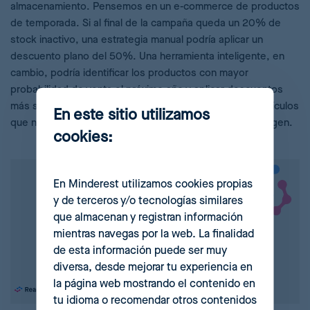
almacenamiento. Pensemos en un e-commerce de productos
de temporada. Si al final de la campaña queda un 20% de
stock inactivo, una estrategia manual podría aplicar un
descuento plano del 50%. Una herramienta inteligente, en
cambio, podría identificar los productos con mayor
probabilidad de venta el próximo año y aplicar descuentos
más suaves, mientras liquida agresivamente solo los artículos
En este sitio utilizamos
que no volverán a ser tendencia, protegiendo así el margen.
cookies:
En Minderest utilizamos cookies propias
y de terceros y/o tecnologías similares
que almacenan y registran información
mientras navegas por la web. La finalidad
de esta información puede ser muy
diversa, desde mejorar tu experiencia en
la página web mostrando el contenido en
tu idioma o recomendar otros contenidos