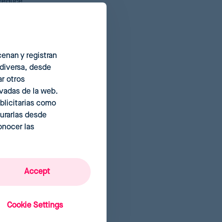
reduce
cenan y registran
 diversa, desde
r otros
ivadas de la web.
blicitarias como
urarlas desde
onocer las
Accept
Cookie Settings