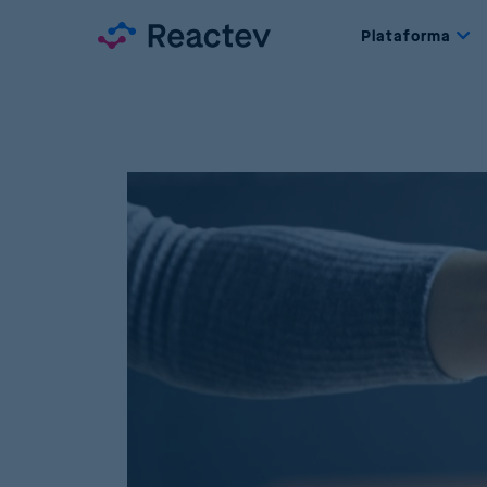
Plataforma
D
F
o
P
G
P
M
A
P
D
P
S