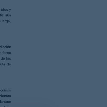
nidos y
nto sus
 larga,
dicción
eriores
 de los
utir de
ecursos
mientas
lantear