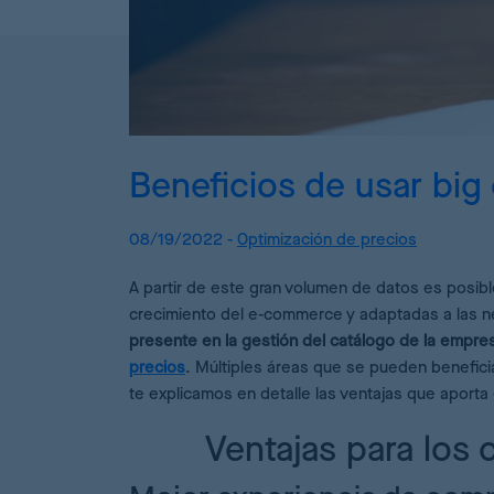
P
D
D
C
Beneficios de usar big 
A
08/19/2022 -
Optimización de precios
D
A partir de este gran volumen de datos es posib
crecimiento del e-commerce y adaptadas a las 
presente en la gestión del catálogo de la empres
precios
. Múltiples áreas que se pueden beneficia
te explicamos en detalle las ventajas que aporta e
Ventajas para los