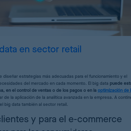
ricing Analytics
ashboard de KPIs de pricing
emand Forecasting
álculo de stock óptimo para sus productos
data en sector retail
I Pricing Engine
eep Learning para estimaciones precisas
le diseñar estrategias más adecuadas para el funcionamiento y el
necesidades del mercado en cada momento. El big data
puede est
a, en el control de ventas o de los pagos o en la
optimización de 
r de la aplicación de la analítica avanzada en la empresa. A conti
l big data también al sector retail.
 clientes y para el e-commerce