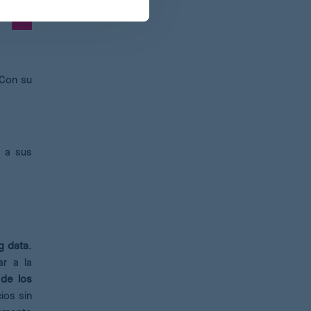
 Con su
e a sus
g data
.
ar a la
 de los
ios sin