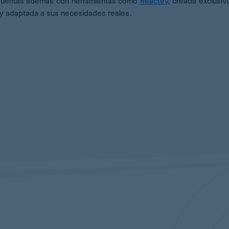
 Cuentas además con herramientas como
Reactev
, creada exclusi
d y adaptada a sus necesidades reales.