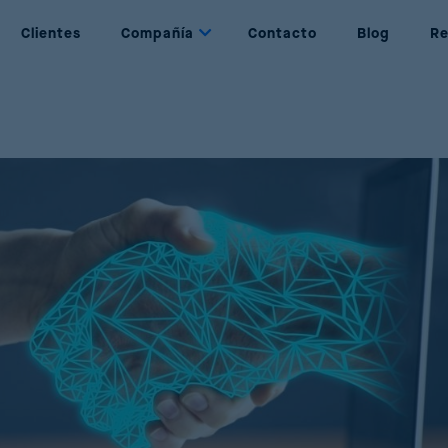
Clientes
Compañía
Contacto
Blog
Re
ynamic Pricing
Nosotros
ijación de precios basada en reglas y
Quiénes somos
bjetivos
Partners
rice Management
Nuestros Partners
estión completa del ciclo de vida del precio
Join Us
rice Optimization
Be part of Reactev
aximización de ventas y beneficios mediante
I
romotion Optimization
iseño de promociones exitosas y rentables
rice Strategy Simulation
imulación de estrategias con AI