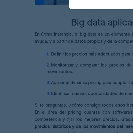
Big data aplica
En última instancia, el big data es un elemento e
ayuda, y a partir de datos propios y de la comp
Definir los precios más adecuados par
Monitorizar y comparar los precios de
movimientos.
Aplicar el dynamic pricing para adaptar 
Identificar nuevas oportunidades de me
Si te preguntas, ¿cómo consigo todos esos bene
En el área del pricing cuentas con softwar
competencia y fijar los mejores precios. Grac
precios históricos y de los movimientos del me