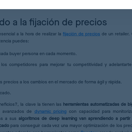
do a la fijación de precios
sencial a la hora de realizar la
fijación de precios
de un retailer.
etencia puedes:
a cada buyer persona en cada momento.
 los competidores para mejorar tu competitividad y adelantart
tus precios a los cambios en el mercado de forma ágil y rápida.
rcado.
ficios?, la clave la tienen las
herramientas automatizadas de bi
es avanzados de
dynamic pricing
con capacidad para monitoriz
ias a sus
algoritmos de deep learning van aprendiendo a partir
rcado
para conseguir cada vez una mayor optimización de los prec