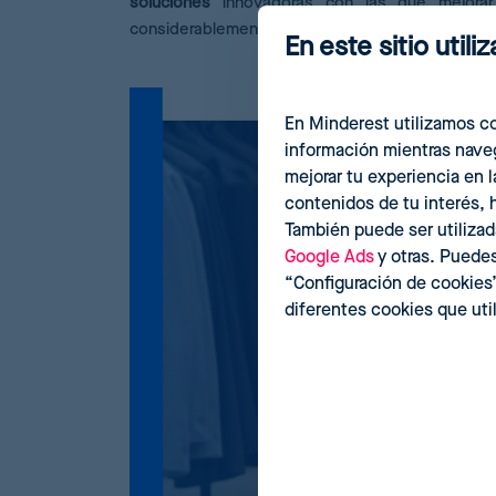
soluciones
innovadoras con las que mejorar
considerablemente el tiempo dedicado a estos p
En este sitio util
En Minderest utilizamos co
información mientras naveg
mejorar tu experiencia en 
contenidos de tu interés, h
También puede ser utilizad
Google Ads
y otras. Puedes
“Configuración de cookies
diferentes cookies que ut