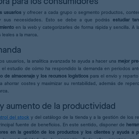
pra para los consumidores
s usuarios
y ofrecer a cada grupo o segmento productos, conte
s y sus necesidades. Esto se debe a que podrás
estudiar ta
amiento
en la web y categorizarles de forma rápida y sencilla. A la
 leales a la marca.
emanda
s usuarios, la analítica avanzada te ayuda a hacer una
mejor pre
sí, el estudio de cómo ha respondido la demanda en periodos ant
io de almacenaje y los recursos logísticos
para el envío y reparto
 ahorrar costes y maximizar su rentabilidad, además de reperc
arca.
y aumento de la productividad
trol del stock
y del catálogo de la tienda y a la gestión de los r
incipal fuente de beneficios. En este sentido, disponer de
herra
ores en la gestión de los productos y los clientes y ayuda a p